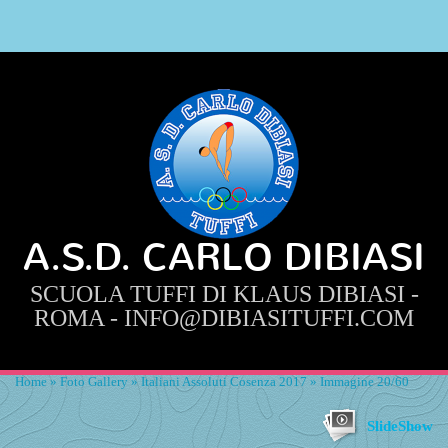
A.S.D. CARLO DIBIASI
SCUOLA TUFFI DI KLAUS DIBIASI -
ROMA - INFO@DIBIASITUFFI.COM
Home
»
Foto Gallery
»
Italiani Assoluti Cosenza 2017
» Immagine 20/60
SlideShow