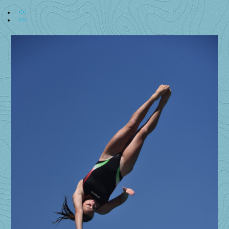
<<
>>