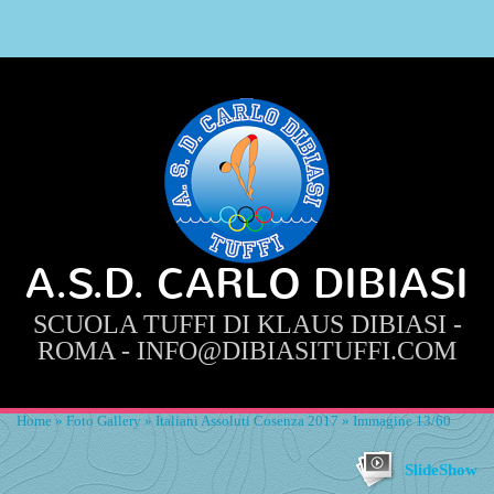
A.S.D. CARLO DIBIASI
SCUOLA TUFFI DI KLAUS DIBIASI -
ROMA - INFO@DIBIASITUFFI.COM
Home
»
Foto Gallery
»
Italiani Assoluti Cosenza 2017
» Immagine 13/60
SlideShow